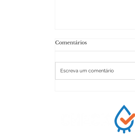
Comentários
Escreva um comentário
Projeto MS Sul Leite
realiza primeira rodada
de atendimentos de boas
práticas