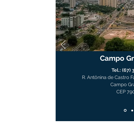
tal brasileira para
to de Fornecedores
o prover o mercado
ite), com soluções e
Campo G
​Tel.: (67
R. Antônina de Castro F
Campo Gr
CEP 79
h às 18h