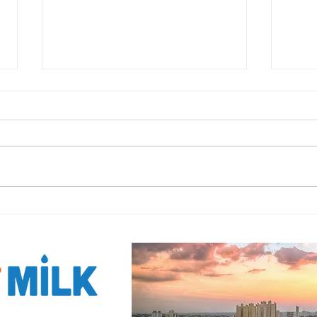
Produtores relatam
Proj
avanços na organização
ini
reprodutiva com apoio
nos 
do Projeto Rio Mais Leite
EV