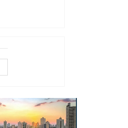
eto Rio Mais Leite
cia genotipagem A2A2
rebanhos atendidos
ENT