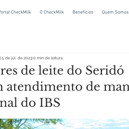
Portal CheckMilk
O CheckMilk
Benefícios
Quem Somos
l
5 de jul. de 2023
0 min de leitura
es de leite do Seridó
 atendimento de man
onal do IBS