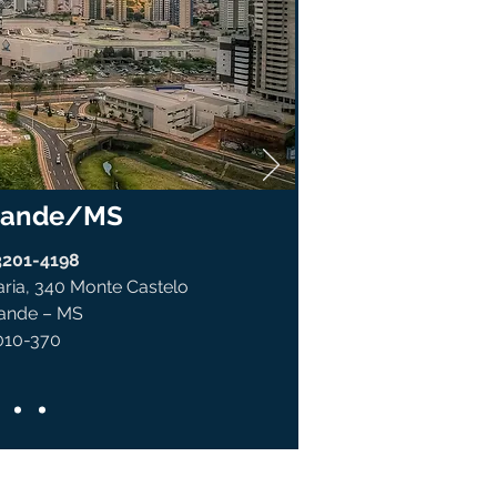
rande/MS
) 3201-4198
aria, 340 Monte Castelo
ande – MS
010-370